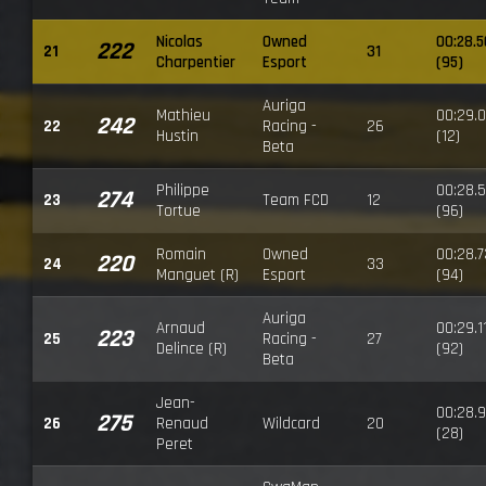
Nicolas
Owned
00:28.
222
21
31
Charpentier
Esport
(95)
Auriga
Mathieu
00:29.0
242
22
Racing -
26
Hustin
(12)
Beta
Philippe
00:28.
274
23
Team FCD
12
Tortue
(96)
Romain
Owned
00:28.
220
24
33
Manguet (R)
Esport
(94)
Auriga
Arnaud
00:29.1
223
25
Racing -
27
Delince (R)
(92)
Beta
Jean-
00:28.9
275
26
Renaud
Wildcard
20
(28)
Peret