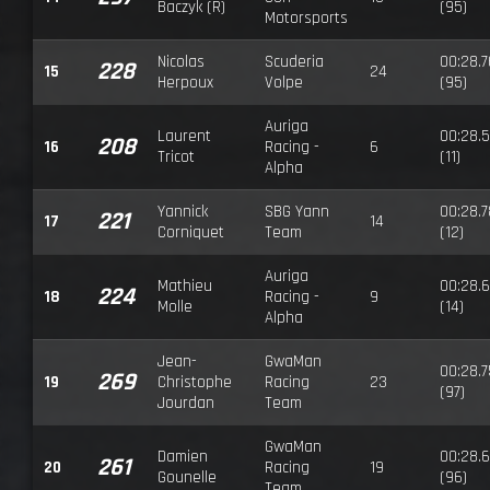
Baczyk (R)
(95)
Motorsports
Nicolas
Scuderia
00:28.
228
15
24
Herpoux
Volpe
(95)
Auriga
Laurent
00:28.
208
16
Racing -
6
Tricot
(11)
Alpha
Yannick
SBG Yann
00:28.
221
17
14
Corniquet
Team
(12)
Auriga
Mathieu
00:28.
224
18
Racing -
9
Molle
(14)
Alpha
Jean-
GwaMan
00:28.
269
19
Christophe
Racing
23
(97)
Jourdan
Team
GwaMan
Damien
00:28.
261
20
Racing
19
Gounelle
(96)
Team