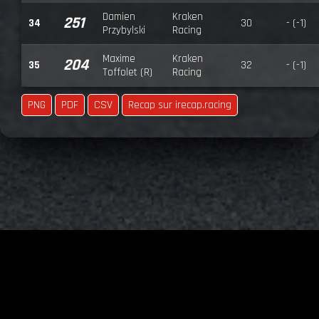
Damien
Kraken
251
34
30
- (-1)
Przybylski
Racing
Maxime
Kraken
204
35
32
- (-1)
Toffolet (R)
Racing
PNG
PDF
CSV
Recap sur irecap.racing