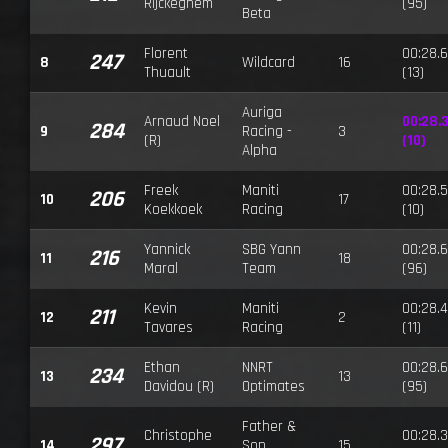
Rijckeghem
(95)
Beta
Florent
00:28.
247
8
Wildcard
16
Thuault
(13)
Auriga
Arnaud Noel
00:28.
284
9
Racing -
3
(R)
(10)
Alpha
Freek
Maniti
00:28.
206
10
17
Koekkoek
Racing
(10)
Yannick
SBG Yann
00:28.
216
11
18
Maral
Team
(96)
Kevin
Maniti
00:28.4
211
12
2
Tavares
Racing
(11)
Ethan
NNRT
00:28.
234
13
13
Davidou (R)
Optimates
(95)
Father &
Christophe
00:28.
297
14
Son
15