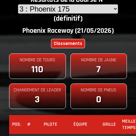
(définitif)
Phoenix Raceway (21/05/2026)
Classements
NOMBRE DE TOURS
NOMBRE DE JAUNE
110
7
CHANGEMENT DE LEADER
NOMBRE DE PNEUS
3
0
MEILL
POS.
#
PILOTE
ÉQUIPE
GRILLE
TEMPS