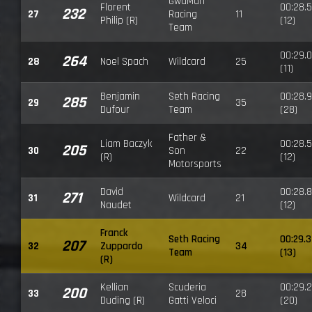
GwaMan
Florent
00:28.
232
27
Racing
11
Philip (R)
(12)
Team
00:29.
264
28
Noel Spach
Wildcard
25
(11)
Benjamin
Seth Racing
00:28.9
285
29
35
Dufour
Team
(28)
Father &
Liam Baczyk
00:28.
205
30
Son
22
(R)
(12)
Motorsports
David
00:28.8
271
31
Wildcard
21
Naudet
(12)
Franck
Seth Racing
00:29.
207
32
Zuppardo
34
Team
(13)
(R)
Kellian
Scuderia
00:29.
200
33
28
Duding (R)
Gatti Veloci
(20)