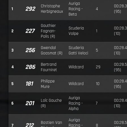
Auriga
Christophe
00:28.
292
1
Racing -
4
Herbigneaux
(95)
Beta
Gauthier
Scuderia
00:28.
227
2
Fagnan-
1
Volpe
(10)
Polis (R)
Gwendal
Scuderia
00:28.4
256
3
5
Goasmat (R)
Gatti Veloci
(10)
Bertrand
00:28.
286
4
Wildcard
29
Fourniret
(95)
Philippe
00:28.
181
5
Wildcard
10
Mure
(95)
Auriga
Loïc Gauche
00:28.
201
6
Racing -
7
(R)
(10)
Alpha
Auriga
Bastien Van
00:28.
212
7
Racing -
8