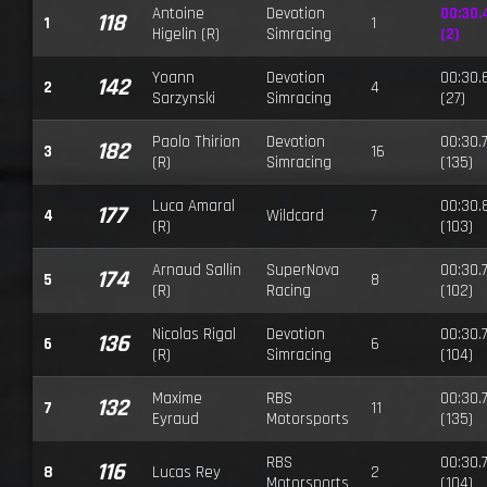
Antoine
Devotion
00:30.
118
1
1
Higelin (R)
Simracing
(2)
Yoann
Devotion
00:30.
142
2
4
Sarzynski
Simracing
(27)
Paolo Thirion
Devotion
00:30.
182
3
16
(R)
Simracing
(135)
Luca Amaral
00:30.
177
4
Wildcard
7
(R)
(103)
Arnaud Sallin
SuperNova
00:30.
174
5
8
(R)
Racing
(102)
Nicolas Rigal
Devotion
00:30.
136
6
6
(R)
Simracing
(104)
Maxime
RBS
00:30.
132
7
11
Eyraud
Motorsports
(135)
RBS
00:30.
116
8
Lucas Rey
2
Motorsports
(104)