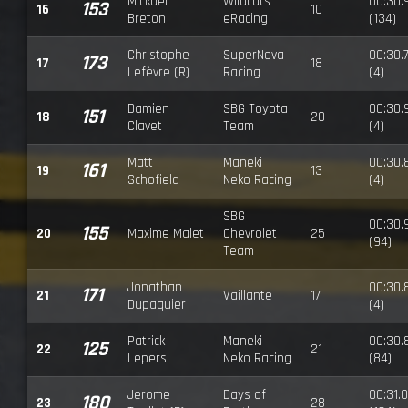
Mickaël
Wildcats
00:30.
153
16
10
Breton
eRacing
(134)
Christophe
SuperNova
00:30.
173
17
18
Lefèvre (R)
Racing
(4)
Damien
SBG Toyota
00:30.
151
18
20
Clavet
Team
(4)
Matt
Maneki
00:30.
161
19
13
Schofield
Neko Racing
(4)
SBG
00:30.
155
20
Maxime Malet
Chevrolet
25
(94)
Team
Jonathan
00:30.
171
21
Vaillante
17
Dupaquier
(4)
Patrick
Maneki
00:30.
125
22
21
Lepers
Neko Racing
(84)
Jerome
Days of
00:31.
180
23
28