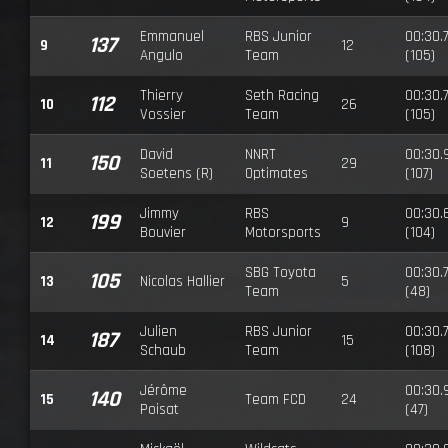
Emmanuel
RBS Junior
00:30.
137
9
12
Angulo
Team
(105)
Thierry
Seth Racing
00:30.
112
10
26
Vossier
Team
(105)
David
NNRT
00:30.
150
11
29
Soetens (R)
Optimates
(107)
Jimmy
RBS
00:30.
199
12
9
Bouvier
Motorsports
(104)
SBG Toyota
00:30.
105
13
Nicolas Hallier
5
Team
(48)
Julien
RBS Junior
00:30.
187
14
15
Schaub
Team
(108)
Jérôme
00:30.
140
15
Team FCD
24
Poisat
(47)