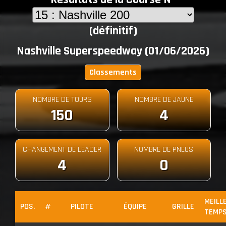
(définitif)
Nashville Superspeedway (01/06/2026)
Classements
NOMBRE DE TOURS
NOMBRE DE JAUNE
150
4
CHANGEMENT DE LEADER
NOMBRE DE PNEUS
4
0
MEILL
POS.
#
PILOTE
ÉQUIPE
GRILLE
TEMP