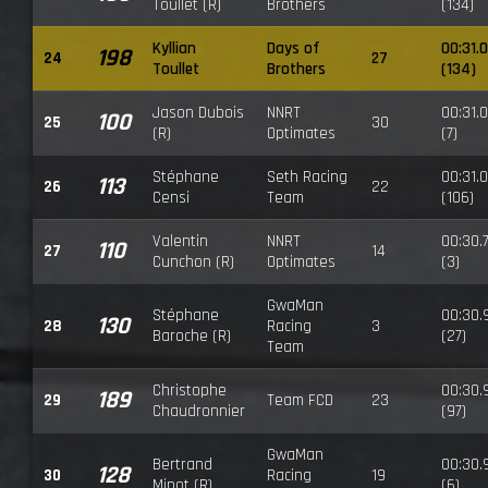
Toullet (R)
Brothers
(134)
Kyllian
Days of
00:31.
198
24
27
Toullet
Brothers
(134)
Jason Dubois
NNRT
00:31.
100
25
30
(R)
Optimates
(7)
Stéphane
Seth Racing
00:31.
113
26
22
Censi
Team
(106)
Valentin
NNRT
00:30.
110
27
14
Cunchon (R)
Optimates
(3)
GwaMan
Stéphane
00:30.
130
28
Racing
3
Baroche (R)
(27)
Team
Christophe
00:30.
189
29
Team FCD
23
Chaudronnier
(97)
GwaMan
Bertrand
00:30.
128
30
Racing
19
Minot (R)
(6)