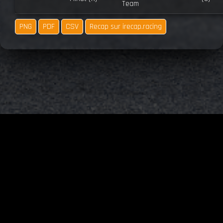
Team
PNG
PDF
CSV
Recap sur irecap.racing