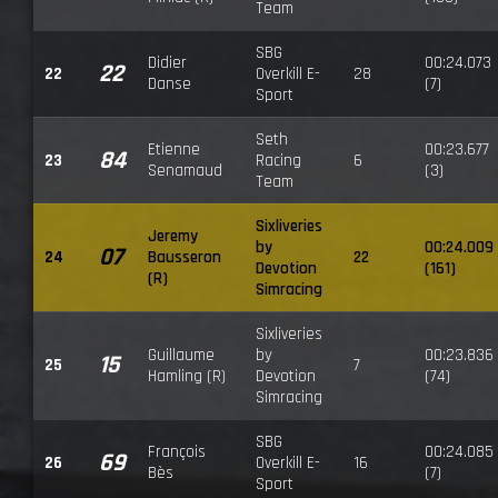
Team
SBG
Didier
00:24.073
22
22
Overkill E-
28
Danse
(7)
Sport
Seth
Etienne
00:23.677
84
23
Racing
6
Senamaud
(3)
Team
Sixliveries
Jeremy
by
00:24.009
07
24
Bausseron
22
Devotion
(161)
(R)
Simracing
Sixliveries
Guillaume
by
00:23.836
15
25
7
Hamling (R)
Devotion
(74)
Simracing
SBG
François
00:24.085
69
26
Overkill E-
16
Bès
(7)
Sport