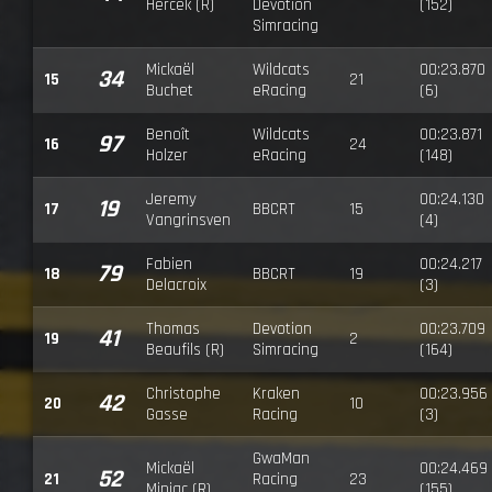
Hercek (R)
Devotion
(152)
Simracing
Mickaël
Wildcats
00:23.870
34
15
21
Buchet
eRacing
(6)
Benoît
Wildcats
00:23.871
97
16
24
Holzer
eRacing
(148)
Jeremy
00:24.130
19
17
BBCRT
15
Vangrinsven
(4)
Fabien
00:24.217
79
18
BBCRT
19
Delacroix
(3)
Thomas
Devotion
00:23.709
41
19
2
Beaufils (R)
Simracing
(164)
Christophe
Kraken
00:23.956
42
20
10
Gasse
Racing
(3)
GwaMan
Mickaël
00:24.469
52
21
Racing
23
Miniac (R)
(155)