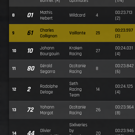
Bonnet (R)
Optimates
(174)
Mathis
00:23.713
01
8
Wildcard
4
Hebert
(2)
Charles
00:23.597
61
9
Vaillante
25
Collignon
(2)
Johann
Kraken
00:24.031
10
10
27
Bourgouin
Racing
(4)
Gérald
Occitanie
00:23.842
80
11
8
Segarra
Racing
(6)
Seth
Rodolphe
00:24.125
2
12
Racing
14
Delage
(4)
Team
Yohann
Occitanie
00:23.964
72
13
26
Margot
Racing
(8)
Sixliveries
Olivier
by
00:23.946
44
14
20