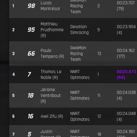
GwaMan
Lucas
00:23.707
98
1
Racing
3
Montrésor
(79)
Team
Matthieu
Devotion
00:23.904
95
2
Prudhomme
9
Simracing
(4)
(R)
GwaMan
Paulo
00:24.162
66
3
Racing
13
Tempera (R)
(177)
Team
Thomas Le
NNRT
00:23.473
7
4
1
Noble (R)
Optimates
(94)
Jérôme
NNRT
00:24.038
18
5
Ventribout
11
Optimates
(4)
(R)
NNRT
00:24.048
16
6
Axel Zifu (R)
12
Optimates
(4)
Justin
NNRT
00:24.180
5
7
18