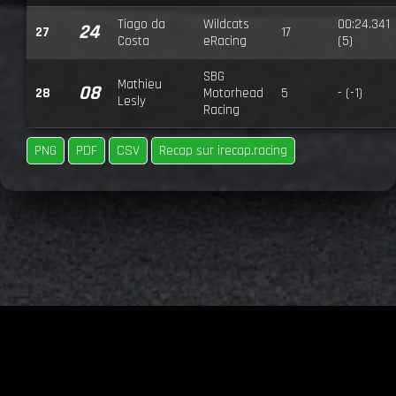
Tiago da
Wildcats
00:24.341
24
27
17
Costa
eRacing
(5)
SBG
Mathieu
08
28
Motorhead
5
- (-1)
Lesly
Racing
PNG
PDF
CSV
Recap sur irecap.racing