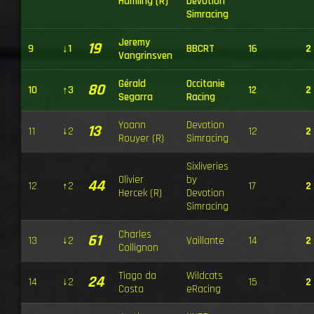
Hamling (R)
Devotion
Simracing
Jeremy
19
9
↓1
BBCRT
16
2
Vangrinsven
Gérald
Occitanie
80
10
↑3
12
2
Segarra
Racing
Yoann
Devotion
13
11
↓2
12
2
Rouyer (R)
Simracing
Sixliveries
Olivier
by
44
12
↑2
17
2
Hercek (R)
Devotion
Simracing
Charles
61
13
↓2
Vaillante
14
2
Collignon
Tiago da
Wildcats
24
14
↓2
15
2
Costa
eRacing