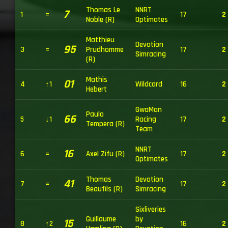
Thomas Le
NNRT
7
1
=
17
2
Noble (R)
Optimates
Matthieu
Devotion
95
3
=
Prudhomme
17
2
Simracing
(R)
Mathis
01
4
↑1
Wildcard
16
2
Hebert
GwaMan
Paulo
66
5
↓1
Racing
17
2
Tempera (R)
Team
NNRT
16
6
=
Axel Zifu (R)
17
2
Optimates
Thomas
Devotion
41
7
=
17
2
Beaufils (R)
Simracing
Sixliveries
Guillaume
by
15
8
↑2
16
2