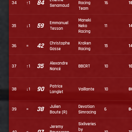
84
34
↑1
Racing
16
1
Senamaud
Team
Maneki
Emmanuel
59
35
↓1
Neko
11
1
Tesson
Racing
Christophe
Kraken
42
36
=
15
1
Gasse
Racing
Alexandre
35
37
↑1
BBCRT
10
1
Nancé
Patrice
90
38
↓1
Vaillante
10
8
Langlet
Julien
Devotion
38
39
=
6
8
Boute (R)
Simracing
Sixliveries
Jeremy
by