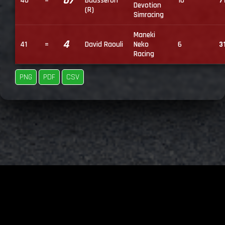
07
40
=
Bausseron
10
7
Devotion
(R)
Simracing
Maneki
4
41
=
David Raouli
Neko
6
3
Racing
PNG
PDF
CSV