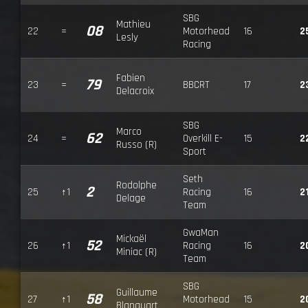
SBG
Mathieu
08
22
=
Motorhead
16
2
Lesly
Racing
Fabien
79
23
=
BBCRT
17
2
Delacroix
SBG
Marco
62
24
=
Overkill E-
15
2
Russo (R)
Sport
Seth
Rodolphe
2
25
↑1
Racing
16
2
Delage
Team
GwaMan
Mickaël
52
26
↑1
Racing
16
2
Miniac (R)
Team
SBG
Guillaume
58
27
↑1
Motorhead
15
2
Blanquart