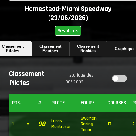
Homestead-Miami Speedway
(23/06/2026)
Résultats
Classement
Classement
Classement
Graphique
Pilotes
Équipes
Rookies
Classement
Historique des
Pilotes
positions
POS.
#
PILOTE
ÉQUIPE
COURSES
P
GwaMan
Lucas
98
1
=
Racing
17
2
Montrésor
Team