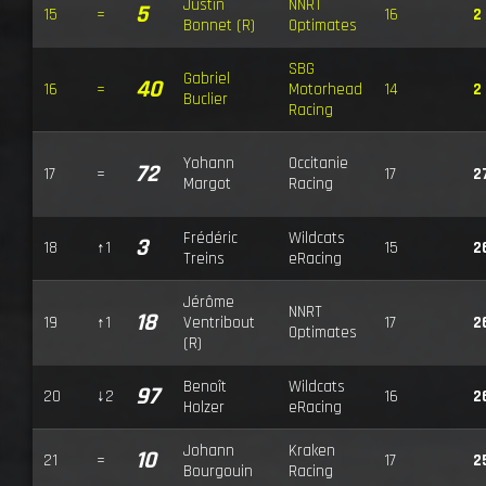
Justin
NNRT
5
15
=
16
2
Bonnet (R)
Optimates
SBG
Gabriel
40
16
=
Motorhead
14
2
Buclier
Racing
Yohann
Occitanie
72
17
=
17
2
Margot
Racing
Frédéric
Wildcats
3
18
↑1
15
2
Treins
eRacing
Jérôme
NNRT
18
19
↑1
Ventribout
17
2
Optimates
(R)
Benoît
Wildcats
97
20
↓2
16
2
Holzer
eRacing
Johann
Kraken
10
21
=
17
2
Bourgouin
Racing