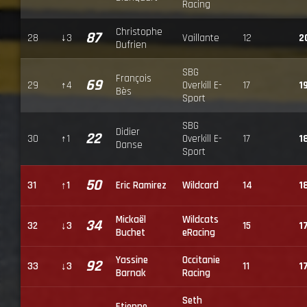
Racing
Christophe
87
28
↓3
Vaillante
12
2
Dufrien
SBG
François
69
29
↑4
Overkill E-
17
1
Bès
Sport
SBG
Didier
22
30
↑1
Overkill E-
17
1
Danse
Sport
50
31
↑1
Eric Ramirez
Wildcard
14
1
Mickaël
Wildcats
34
32
↓3
15
1
Buchet
eRacing
Yassine
Occitanie
92
33
↓3
11
1
Barnak
Racing
Seth
Etienne