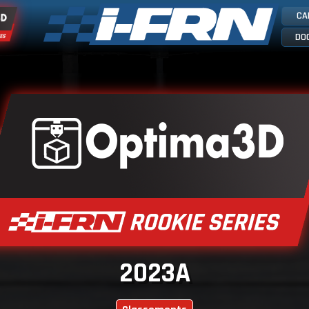
CA
DO
2023A