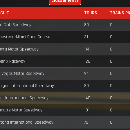
Classements
RCUIT
TOURS
TRAINS P
to Club Speedway
80
0
mestead-Miami Road Course
31
0
anta Motor Speedway
114
0
oenix Raceway
126
0
s Vegas Motor Speedway
94
0
higan International Speedway
80
0
er International Speedway
140
0
rlotte Motor Speedway
101
0
tona International Speedway
70
0