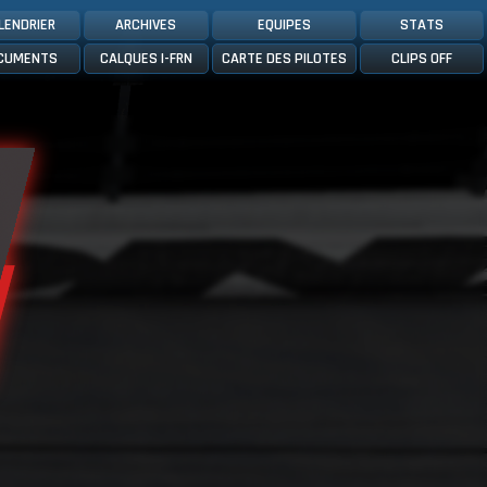
LENDRIER
ARCHIVES
EQUIPES
STATS
CUMENTS
CALQUES I-FRN
CARTE DES PILOTES
CLIPS OFF