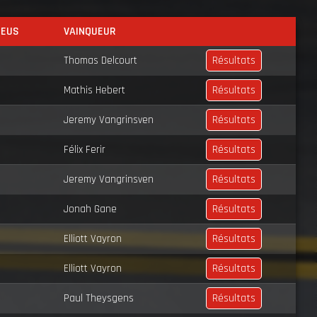
NEUS
VAINQUEUR
Résultats
Thomas Delcourt
Résultats
Mathis Hebert
Résultats
Jeremy Vangrinsven
Résultats
Félix Ferir
Résultats
Jeremy Vangrinsven
Résultats
Jonah Gane
Résultats
Elliott Vayron
Résultats
Elliott Vayron
Résultats
Paul Theysgens