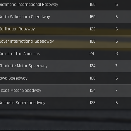
Richmond International Raceway
160
6
North Wilkesboro Speedway
160
6
Darlington Raceway
132
6
Dover International Speedway
160
6
Circuit of the Americas
24
3
Charlotte Motor Speedway
134
7
Iowa Speedway
160
6
Texas Motor Speedway
134
7
Nashville Superspeedway
128
6