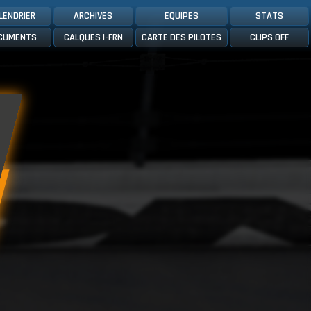
LENDRIER
ARCHIVES
EQUIPES
STATS
CUMENTS
CALQUES I-FRN
CARTE DES PILOTES
CLIPS OFF