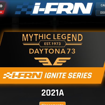
CA
DO
2021A