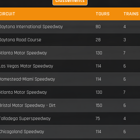
Classements
CIRCUIT
TOURS
TRAINS
Daytona International Speedway
80
4
Daytona Road Course
28
3
Atlanta Motor Speedway
130
7
Las Vegas Motor Speedway
114
6
Homestead-Miami Speedway
114
6
Atlanta Motor Speedway
130
7
Bristol Motor Speedway - Dirt
150
6
Talladega Superspeedway
75
4
Chicagoland Speedway
114
6