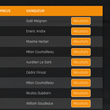
 PNEUS
VAINQUEUR
Résultats
Gaël Meignen
Résultats
Eneric Andre
Résultats
Maxime Herber
Résultats
Milan Coumailleau
Résultats
Aurélien Le Sant
Résultats
Cédric Finsac
Résultats
Milan Coumailleau
Résultats
Nicolas Dubéarn
Résultats
William Gaudeaux