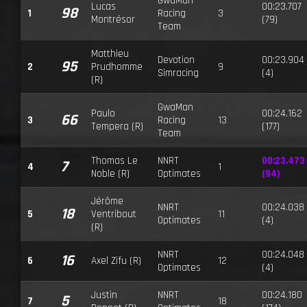
GwaMan
Lucas
00:23.707
98
1
Racing
3
Montrésor
(79)
Team
Matthieu
Devotion
00:23.904
95
2
Prudhomme
9
Simracing
(4)
(R)
GwaMan
Paulo
00:24.162
66
3
Racing
13
Tempera (R)
(177)
Team
Thomas Le
NNRT
00:23.473
7
4
1
Noble (R)
Optimates
(94)
Jérôme
NNRT
00:24.038
18
5
Ventribout
11
Optimates
(4)
(R)
NNRT
00:24.048
16
6
Axel Zifu (R)
12
Optimates
(4)
Justin
NNRT
00:24.180
5
7
18