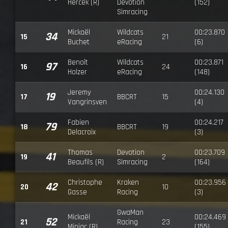
Hercek (R)
Devotion
(152)
Simracing
Mickaël
Wildcats
00:23.870
34
15
21
Buchet
eRacing
(6)
Benoît
Wildcats
00:23.871
97
16
24
Holzer
eRacing
(148)
Jeremy
00:24.130
19
17
BBCRT
15
Vangrinsven
(4)
Fabien
00:24.217
79
18
BBCRT
19
Delacroix
(3)
Thomas
Devotion
00:23.709
41
19
2
Beaufils (R)
Simracing
(164)
Christophe
Kraken
00:23.956
42
20
10
Gasse
Racing
(3)
GwaMan
Mickaël
00:24.469
52
21
Racing
23
Miniac (R)
(155)