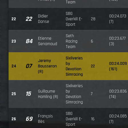
Team
SBG
Didier
00:24.073
22
22
Overkill E-
28
Danse
(7)
Sport
Seth
Etienne
00:23.677
84
23
Racing
6
Senamaud
(3)
Team
Sixliveries
Jeremy
by
00:24.009
07
24
Bausseron
22
Devotion
(161)
(R)
Simracing
Sixliveries
Guillaume
by
00:23.836
15
25
7
Hamling (R)
Devotion
(74)
Simracing
SBG
François
00:24.085
69
26
Overkill E-
16
Bès
(7)
Sport