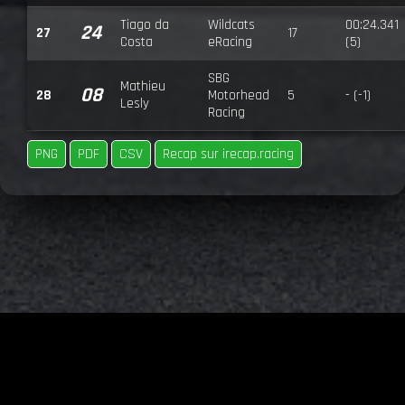
Tiago da
Wildcats
00:24.341
24
27
17
Costa
eRacing
(5)
SBG
Mathieu
08
28
Motorhead
5
- (-1)
Lesly
Racing
PNG
PDF
CSV
Recap sur irecap.racing