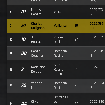
Bonnet (R)
Optimates
(174)
Mathis
00:23.713
01
8
Wildcard
4
Hebert
(2)
Charles
00:23.597
61
9
Vaillante
25
Collignon
(2)
Johann
Kraken
00:24.031
10
10
27
Bourgouin
Racing
(4)
Gérald
Occitanie
00:23.842
80
11
8
Segarra
Racing
(6)
Seth
Rodolphe
00:24.125
2
12
Racing
14
Delage
(4)
Team
Yohann
Occitanie
00:23.964
72
13
26
Margot
Racing
(8)
Sixliveries
Olivier
by
00:23.946
44
14
20