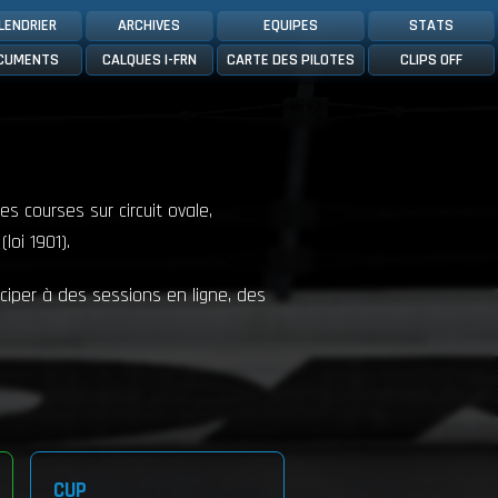
LENDRIER
ARCHIVES
EQUIPES
STATS
CUMENTS
CALQUES I-FRN
CARTE DES PILOTES
CLIPS OFF
es courses sur circuit ovale,
loi 1901).
ciper à des sessions en ligne, des
CUP