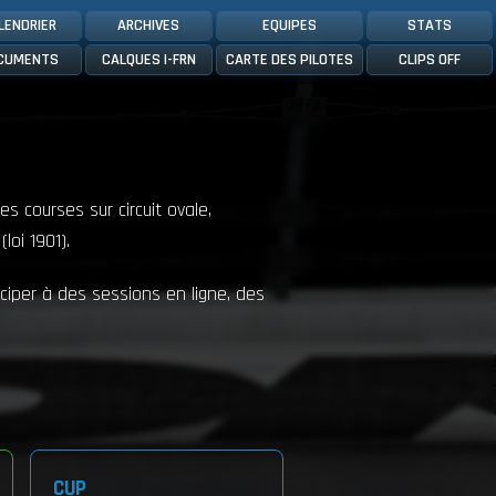
LENDRIER
ARCHIVES
EQUIPES
STATS
CUMENTS
CALQUES I-FRN
CARTE DES PILOTES
CLIPS OFF
es courses sur circuit ovale,
loi 1901).
ciper à des sessions en ligne, des
CUP